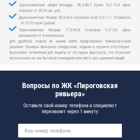
Однокомнатные. общая площадь - 39,3-48,5. Кухня: 10,1-14,3. Цены
стартуют от 3218 тыс. руб.;
Двухкомнатные. Размер 60,5-64,6. Кухонная зона: 9,5-11,1. Стоимость
- от 5170 тысяч рублей;
Трехкомнатные. Метраж: 77,6-94,8. Столовая: 9,3-13,9. Цены
начинаются от 6 миллионов.
Для удобства поиска на нашем сайте представлены планировочные
решения. Размеры балконов стандартные, лоджии в проекте отсутствуют.
Выполнено остекление для защиты от погодных факторов, что позволит
использовать их как бытовое помещение или место для хранения вещей.
Вопросы по ЖК «Пироговская
ривьера»
Оставьте свой номер телефона и специалист
перезвонит через 1 минуту